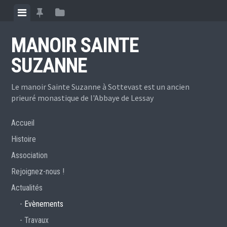
Skip
View
View
View
to
menu
featured
sidebar
content
MANOIR SAINTE
posts
SUZANNE
Le manoir Sainte Suzanne à Sottevast est un ancien
prieuré monastique de l'Abbaye de Lessay
Accueil
Histoire
Association
Rejoignez-nous !
Actualités
Evènements
Travaux