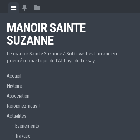
Skip
View
View
View
to
menu
featured
sidebar
content
MANOIR SAINTE
posts
SUZANNE
Le manoir Sainte Suzanne à Sottevast est un ancien
prieuré monastique de l'Abbaye de Lessay
Accueil
Histoire
Association
Rejoignez-nous !
Actualités
Evènements
Travaux