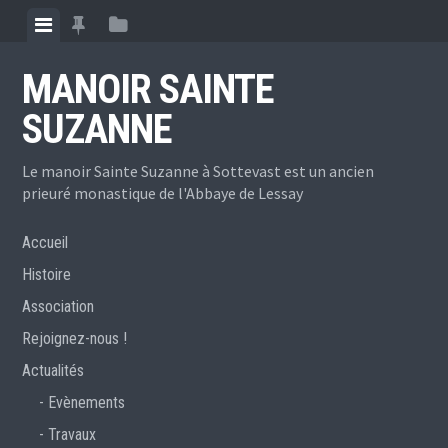
Skip
View
View
View
to
menu
featured
sidebar
content
MANOIR SAINTE
posts
SUZANNE
Le manoir Sainte Suzanne à Sottevast est un ancien
prieuré monastique de l'Abbaye de Lessay
Accueil
Histoire
Association
Rejoignez-nous !
Actualités
Evènements
Travaux